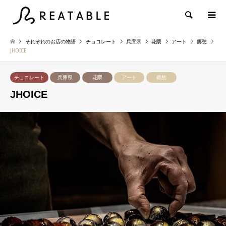
検索
それぞれのお店の物語
チョコレート
兵庫県
花隈
アート
郷愁
JHOICE
チョコレート
兵庫県
花隈
アート
郷愁
JHOICE