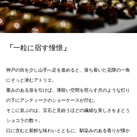
「
一粒に宿す憧憬
」
神戸の街を少し山手へ足を進めると、落ち着いた花隈の一角
にそっと潜むアトリエ。
重みのある扉を引けば、薄暗い空間を照らす月のような灯り
の下にアンティークのショーケースが佇む。
そこに並ぶのは、宝石と見紛うほどの繊細な美しさをまとう
ショコラの数々。
口に含むと新鮮な味わいとともに、馴染みのある香りが懐か