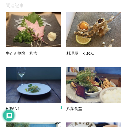
関連記事
牛たん割烹 和吉
料理屋 くおん
1
HIPANI
八葉食堂