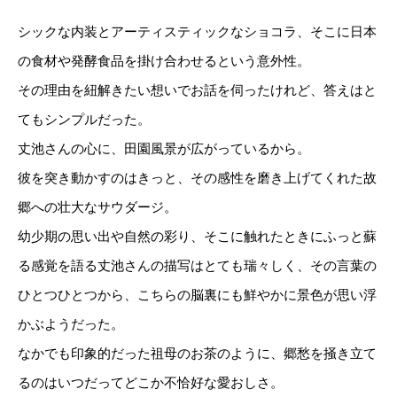
シックな内装とアーティスティックなショコラ、そこに日本
の食材や発酵食品を掛け合わせるという意外性。
その理由を紐解きたい想いでお話を伺ったけれど、答えはと
てもシンプルだった。
丈池さんの心に、田園風景が広がっているから。
彼を突き動かすのはきっと、その感性を磨き上げてくれた故
郷への壮大なサウダージ。
幼少期の思い出や自然の彩り、そこに触れたときにふっと蘇
る感覚を語る丈池さんの描写はとても瑞々しく、その言葉の
ひとつひとつから、こちらの脳裏にも鮮やかに景色が思い浮
かぶようだった。
なかでも印象的だった祖母のお茶のように、郷愁を掻き立て
るのはいつだってどこか不恰好な愛おしさ。