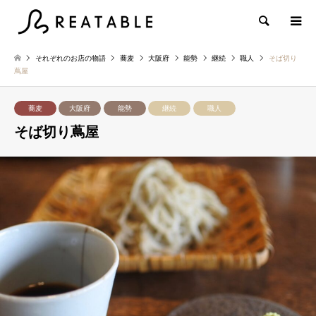
検索
それぞれのお店の物語
蕎麦
大阪府
能勢
継続
職人
そば切り
蔦屋
蕎麦
大阪府
能勢
継続
職人
そば切り蔦屋