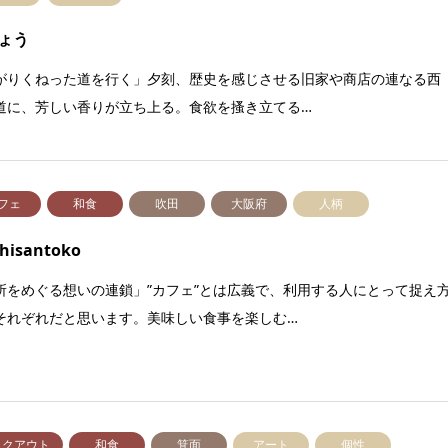
ょう
がりくねった道を行く」夕刻、歴史を感じさせる旧家や商店の連なる西
道に、芳しい香りが立ち上る。食欲を搔き立てる…
フェ
和食
吹田
大阪府
人柄
shisantoko
所をめぐる想いの連鎖」”カフェ”とは広義で、利用する人にとって捉え
それぞれだと思います。美味しい食事を楽しむ…
イクアウト
和食
箕面
アート
個性