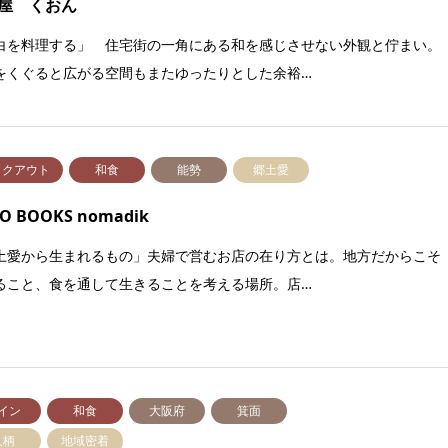
屋 くおん
白を料理する」 住宅街の一角にある和を感じさせない外観と佇まい。
をくぐると広がる空間もまたゆったりとした余裕…
イクアウト
和食
能勢
郷土愛
O BOOKS nomadik
土愛から生まれるもの」夫婦で営むお店の在り方とは。地方だからこそ
ること、食を通して生きることを考える場所。店…
イン
和食
大阪府
箕面
人柄
地域密着