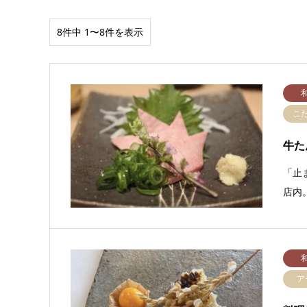
8件中 1〜8件を表示
こ
牛
「止
店内
ア