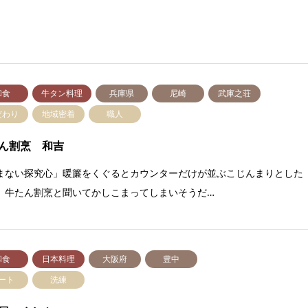
和食
牛タン料理
兵庫県
尼崎
武庫之荘
だわり
地域密着
職人
たん割烹 和吉
まない探究心」暖簾をくぐるとカウンターだけが並ぶこじんまりとした
。牛たん割烹と聞いてかしこまってしまいそうだ…
和食
日本料理
大阪府
豊中
ート
洗練