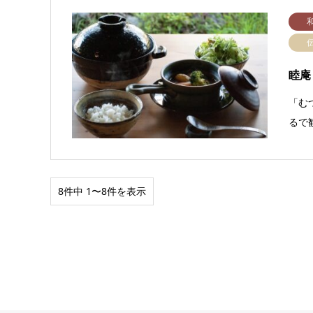
睦庵
「む
るで
8件中 1〜8件を表示