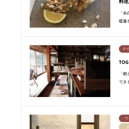
料理
「余
暖簾
テ
TOG
「郷
でき
ワ