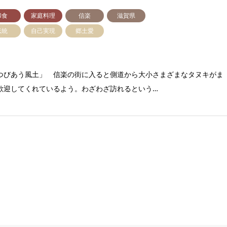
和食
家庭料理
信楽
滋賀県
伝統
自己実現
郷土愛
つびあう風土」 信楽の街に入ると側道から大小さまざまなタヌキがま
歓迎してくれているよう。わざわざ訪れるという…