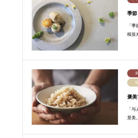
季節
「季
桜並
褒美
「与
景美