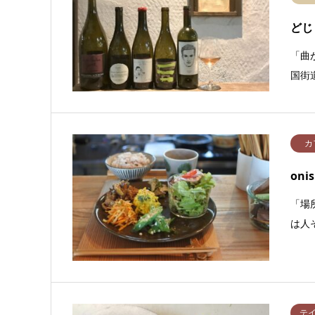
どじ
「曲
国街
カ
oni
「場
は人
テ