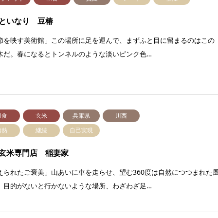
といなり 豆椿
節を映す美術館」この場所に足を運んで、まずふと目に留まるのはこの
木だ。春になるとトンネルのような淡いピンク色…
和食
玄米
兵庫県
川西
情熱
継続
自己実現
玄米専門店 稲妻家
えられたご褒美」山あいに車を走らせ、望む360度は自然につつまれた
。目的がないと行かないような場所、わざわざ足…