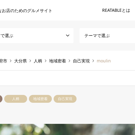
REATABLEとは
なお店のためのグルメサイト
アで選ぶ
テーマで選ぶ
府市
大分県
人柄
地域密着
自己実現
moulin
人柄
地域密着
自己実現