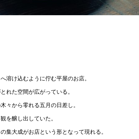
中へ溶け込むように佇む平屋のお店。
がとれた空間が広がっている。
の木々から零れる五月の日差し。
界観を醸し出していた。
その集大成がお店という形となって現れる。