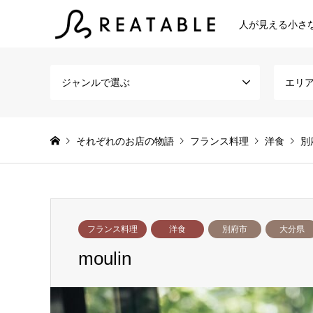
人が見える小さ
ジャンルで選ぶ
エリ
それぞれのお店の物語
フランス料理
洋食
別
フランス料理
洋食
別府市
大分県
moulin