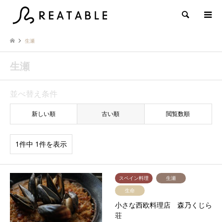
検索
生瀬
生瀬
並べ替え条件
新しい順
古い順
閲覧数順
1件中 1件を表示
スペイン料理
生瀬
生命
小さな西欧料理店 森乃くじら
荘