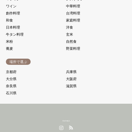
ワイン
中華料理
創作料理
台湾料理
和食
家庭料理
日本料理
洋食
牛タン料理
玄米
米粉
自然食
蕎麦
野菜料理
場所で選ぶ
京都府
兵庫県
大分県
大阪府
奈良県
滋賀県
石川県
REATABLE
Instagram
RSS