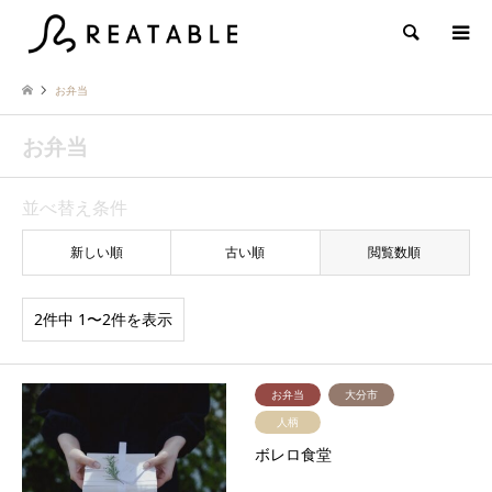
検索
お弁当
お弁当
並べ替え条件
新しい順
古い順
閲覧数順
2件中 1〜2件を表示
お弁当
大分市
人柄
ボレロ食堂