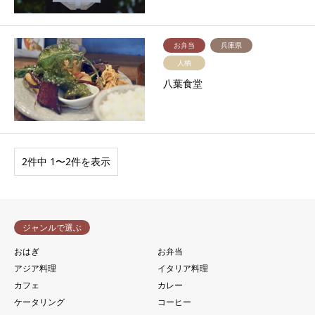
お弁当
兵庫県
人柄
八葉食堂
2件中 1〜2件を表示
ジャンルで選ぶ
おはぎ
お弁当
アジア料理
イタリア料理
カフェ
カレー
ケータリング
コーヒー