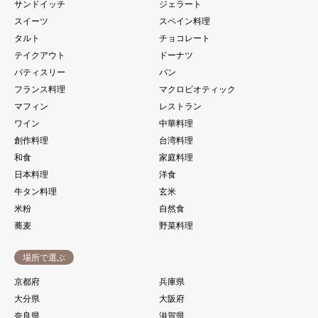
サンドイッチ
ジェラート
スイーツ
スペイン料理
タルト
チョコレート
テイクアウト
ドーナツ
パティスリー
パン
フランス料理
マクロビオティック
マフィン
レストラン
ワイン
中華料理
創作料理
台湾料理
和食
家庭料理
日本料理
洋食
牛タン料理
玄米
米粉
自然食
蕎麦
野菜料理
場所で選ぶ
京都府
兵庫県
大分県
大阪府
奈良県
滋賀県