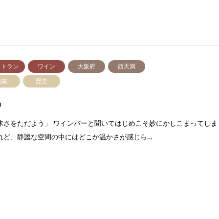
ストラン
ワイン
大阪府
西天満
伝統
歴史
a
昧さをただよう」 ワインバーと聞いてはじめこそ妙にかしこまってしま
れど、静謐な空間の中にはどこか温かさが感じら…