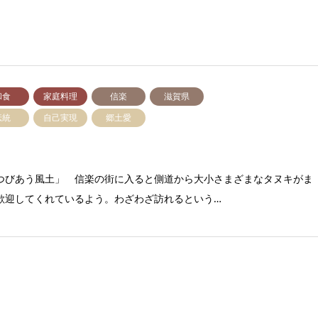
和食
家庭料理
信楽
滋賀県
伝統
自己実現
郷土愛
つびあう風土」 信楽の街に入ると側道から大小さまざまなタヌキがま
歓迎してくれているよう。わざわざ訪れるという…