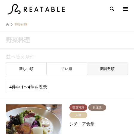
検索
野菜料理
野菜料理
並べ替え条件
新しい順
古い順
閲覧数順
4件中 1〜4件を表示
野菜料理
兵庫県
人柄
シチニア食堂