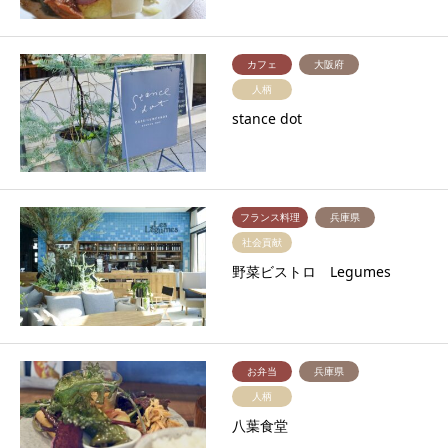
カフェ
大阪府
人柄
stance dot
フランス料理
兵庫県
社会貢献
野菜ビストロ Legumes
お弁当
兵庫県
人柄
八葉食堂