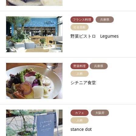
フランス料理
兵庫県
社会貢献
野菜ビストロ Legumes
野菜料理
兵庫県
人柄
シチニア食堂
カフェ
大阪府
人柄
stance dot