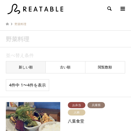
検索
野菜料理
野菜料理
並べ替え条件
新しい順
古い順
閲覧数順
4件中 1〜4件を表示
お弁当
兵庫県
人柄
八葉食堂