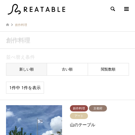
検索
創作料理
創作料理
並べ替え条件
新しい順
古い順
閲覧数順
1件中 1件を表示
創作料理
京都府
アート
山のテーブル