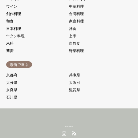
ワイン
中華料理
創作料理
台湾料理
和食
家庭料理
日本料理
洋食
牛タン料理
玄米
米粉
自然食
蕎麦
野菜料理
場所で選ぶ
京都府
兵庫県
大分県
大阪府
奈良県
滋賀県
石川県
REATABLE
Instagram
RSS