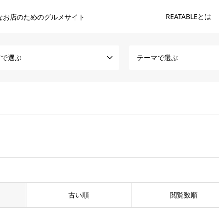
REATABLEとは
なお店のためのグルメサイト
アで選ぶ
テーマで選ぶ
古い順
閲覧数順