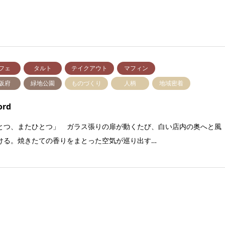
フェ
タルト
テイクアウト
マフィン
阪府
緑地公園
ものづくり
人柄
地域密着
ord
とつ、またひとつ」 ガラス張りの扉が動くたび、白い店内の奥へと風
ける。焼きたての香りをまとった空気が巡り出す…